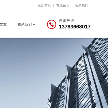
返回首页
在线留言
联系我们
咨询热线
文章
联系我们
13783668017