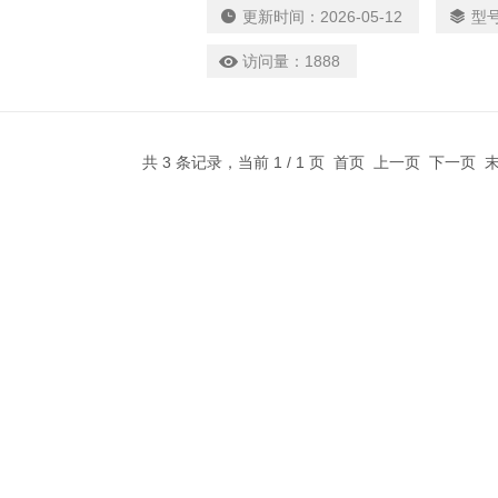
NO2、O2、O3、H2S、CO、NH3、
更新时间：
2026-05-12
型
速、风向、雨量、光照强度、紫外辐射强
同时可以将数据同步到手机APP、
访问量：
1888
共 3 条记录，当前 1 / 1 页 首页 上一页 下一页