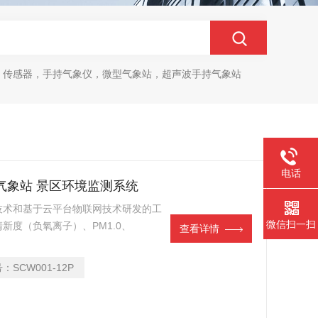
，传感器，手持气象仪，微型气象站，超声波手持气象站
电话
量气象站 景区环境监测系统
技术和基于云平台物联网技术研发的工
微信扫一扫
新度（负氧离子）、PM1.0、
查看详情
位经纬度、噪声、空气温度、空气湿度、
SO2、大气压力、土壤湿度、土壤温度、风
号：
SCW001-12P
度、光和有效辐射、总辐射等项指标。