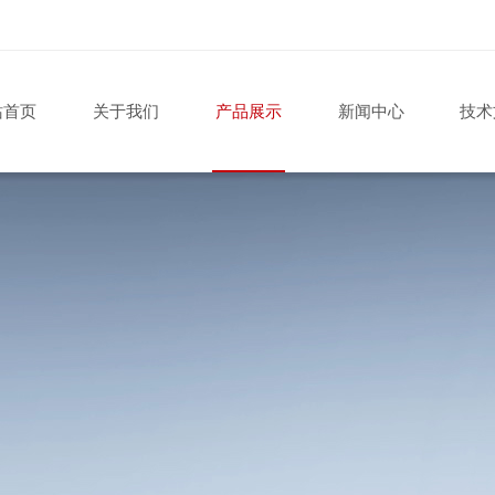
站首页
关于我们
产品展示
新闻中心
技术