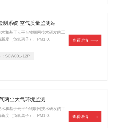
量检测系统 空气质量监测站
技术和基于云平台物联网技术研发的工
新度（负氧离子）、PM1.0、
查看详情
位经纬度、噪声、空气温度、空气湿度、
SO2、大气压力、土壤湿度、土壤温度、风
号：
SCW001-12P
度、光和有效辐射、总辐射等项指标。
 四气两尘大气环境监测
技术和基于云平台物联网技术研发的工
新度（负氧离子）、PM1.0、
查看详情
位经纬度、噪声、空气温度、空气湿度、