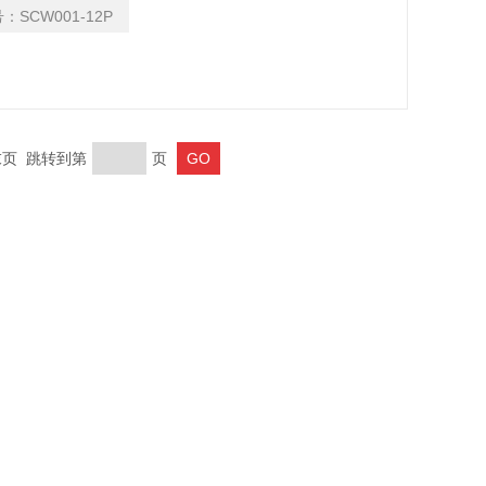
SO2、大气压力、土壤湿度、土壤温度、风
号：
SCW001-12P
度、光和有效辐射、总辐射等项指标。
 末页 跳转到第
页