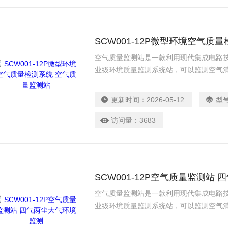
SCW001-12P微型环境空气质
空气质量监测站是一款利用现代集成电路
业级环境质量监测系统站，可以监测空气清
PM2.5、PM10、TSP、GPS卫星定
NO2、O2、O3、H2S、CO、NH3、
更新时间：
2026-05-12
型
速、风向、雨量、光照强度、紫外辐射强
同时可以将数据同步到手机APP、
访问量：
3683
SCW001-12P空气质量监测站
空气质量监测站是一款利用现代集成电路
业级环境质量监测系统站，可以监测空气清
PM2.5、PM10、TSP、GPS卫星定