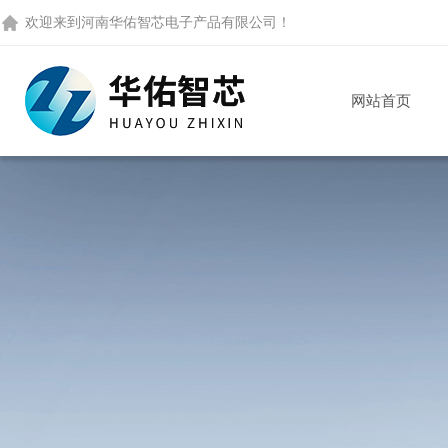
欢迎来到
河南华佑智芯电子产品有限公司
！
网站首页