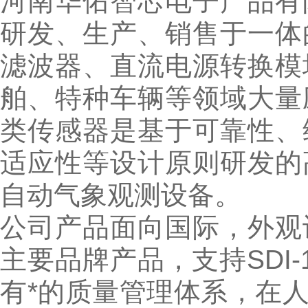
河南华佑智芯电子产品有
研发、生产、销售于一体
滤波器、直流电源转换模
舶、特种车辆等领域大量
类传感器是基于可靠性、
适应性等设计原则研发的
自动气象观测设备。
公司产品面向国际，外观
主要品牌产品，支持SDI
有*的质量管理体系，在