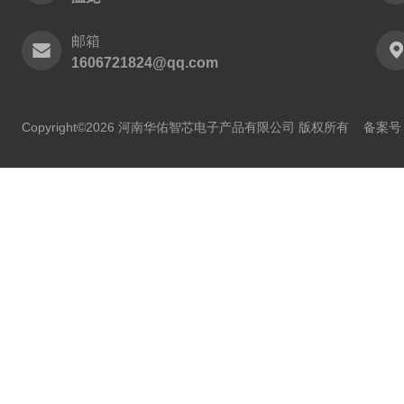
邮箱
1606721824@qq.com
Copyright©2026 河南华佑智芯电子产品有限公司 版权所有
备案号：